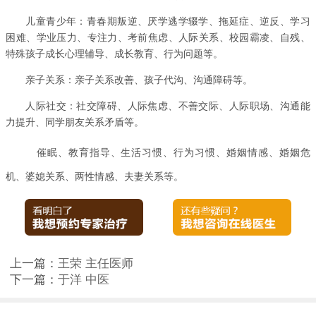
儿童青少年：青春期叛逆、厌学逃学辍学、拖延症、逆反、学习
困难、学业压力、
考前焦虑
人际关系、校园霸凌、自残
专注力、
、
、
特殊孩子成长心理辅导、成长教育、行为
等。
问题
亲子关系：亲子关系改善、孩子代沟、沟通障碍等。
人际社交：社交障碍、人际焦虑、不善交际、
沟通能
人际职场、
力提升、同学朋友关系矛盾等。
催眠
、
教育指导
、
生活习惯
、
行为习惯
、
婚姻情感
、
婚姻危
机
、
婆媳关系
、
两性情感
、
夫妻关系
等。
上一篇：
王荣 主任医师
下一篇：
于洋 中医