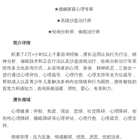
★婚姻家庭心理专家
★高级沙盘治疗师
★绘画分析师、催眠治疗师
简介详情
积累了
2
万
+
小时以上个案咨询经验，擅长运用认知行为疗法、精
神分析、催眠技术和正念疗法以及沙盘游戏治疗、绘画分析治疗等系
统性多元化咨询方式，
从
咨询者的
心理、身体、精神状态，三效合一
进行通过心理评估、
心理疏导、心理疗愈、心理支持等
全方位
疏导，
帮助成人以及青少年儿童解决多种内在情绪和行为困扰，拥有敏锐的
直觉力和感知力，咨询风格温暖、理性、爱心、有亲和力。
擅长领域
心理健康：抑郁、焦虑、强迫、恐惧、
心理障碍、创
社交障碍、
伤性心理障碍、睡眠障碍等
心理疗愈、心理疏导、心理支
心理评估、
持。
：压力应激、情感脆弱、愤怒、厌恶、忧郁沮丧。
情绪管理